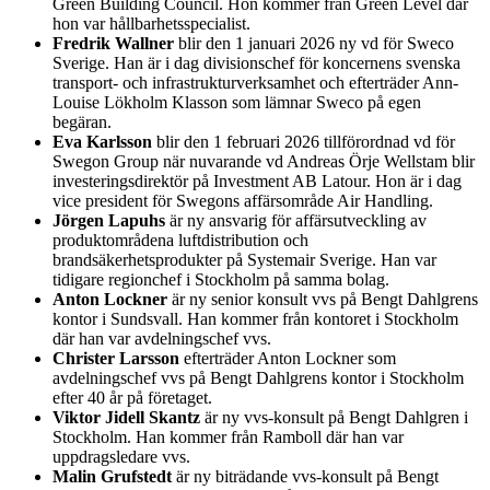
Green Building Council. Hon kommer från Green Level där
hon var hållbarhetsspecialist.
Fredrik Wallner
blir den 1 januari 2026 ny vd för Sweco
Sverige. Han är i dag divisionschef för koncernens svenska
transport- och infrastrukturverksamhet och efterträder Ann-
Louise Lökholm Klasson som lämnar Sweco på egen
begäran.
Eva Karlsson
blir den 1 februari 2026 tillförordnad vd för
Swegon Group när nuvarande vd Andreas Örje Wellstam blir
investeringsdirektör på Investment AB Latour. Hon är i dag
vice president för Swegons affärsområde Air Handling.
Jörgen Lapuhs
är ny ansvarig för affärsutveckling av
produktområdena luftdistribution och
brandsäkerhetsprodukter på Systemair Sverige. Han var
tidigare regionchef i Stockholm på samma bolag.
Anton Lockner
är ny senior konsult vvs på Bengt Dahlgrens
kontor i Sundsvall. Han kommer från kontoret i Stockholm
där han var avdelningschef vvs.
Christer Larsson
efterträder Anton Lockner som
avdelningschef vvs på Bengt Dahlgrens kontor i Stockholm
efter 40 år på företaget.
Viktor Jidell Skantz
är ny vvs-konsult på Bengt Dahlgren i
Stockholm. Han kommer från Ramboll där han var
uppdragsledare vvs.
Malin Grufstedt
är ny biträdande vvs-konsult på Bengt