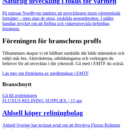
Naturlig utveckling i fokus för värmen
På mässan Nordbygg märktes att utvecklingen inom värmeteknik
fortsätter – men utan de stora, enskilda genombrotten. I stället
handlar mycket om att förfina och vidareutveckla befintliga
lösningar.
Föreningen för branschens proffs
Tillsammans skapar vi ett hållbart samhälle där både människor och
miljö mår bra. Aktiviteterna, utbildningarna och verktygen du
behöver för att utvecklas i din yrkesroll. Gå med i EMTF du också.
Läs mer om fördelarna av medlemskap i EMTF
Branschnytt
Gå till avdelningen
FLUXUS RELINING SUPPLIES.
|
15 apr
Ahlsell köper reliningbolag
Ahlsell Sverige har tecknat avtal om att förvärva Fluxus Relining