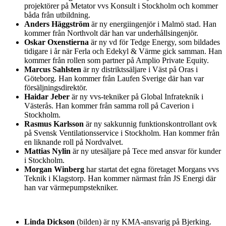
projektörer på Metator vvs Konsult i Stockholm och kommer
båda från utbildning.
Anders Häggström
är ny energiingenjör i Malmö stad. Han
kommer från Northvolt där han var underhållsingenjör.
Oskar Oxenstierna
är ny vd för Tedge Energy, som bildades
tidigare i år när Ferla och Edekyl & Värme gick samman. Han
kommer från rollen som partner på Amplio Private Equity.
Marcus Sahlsten
är ny distriktssäljare i Väst på Oras i
Göteborg. Han kommer från Laufen Sverige där han var
försäljningsdirektör.
Haidar Jeber
är ny vvs-tekniker på Global Infrateknik i
Västerås. Han kommer från samma roll på Caverion i
Stockholm.
Rasmus Karlsson
är ny sakkunnig funktionskontrollant ovk
på Svensk Ventilationsservice i Stockholm. Han kommer från
en liknande roll på Nordvalvet.
Mattias Nylin
är ny utesäljare på Tece med ansvar för kunder
i Stockholm.
Morgan Winberg
har startat det egna företaget Morgans vvs
Teknik i Klagstorp. Han kommer närmast från JS Energi där
han var värmepumpstekniker.
Linda Dickson
(bilden) är ny KMA-ansvarig på Bjerking.