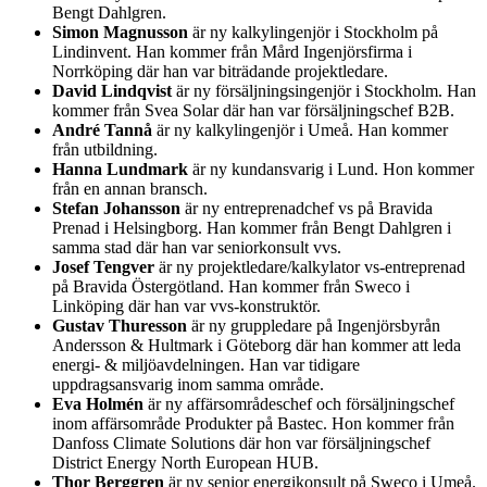
Bengt Dahlgren.
Simon Magnusson
är ny kalkylingenjör i Stockholm på
Lindinvent. Han kommer från Mård Ingenjörsfirma i
Norrköping där han var biträdande projektledare.
David Lindqvist
är ny försäljningsingenjör i Stockholm. Han
kommer från Svea Solar där han var försäljningschef B2B.
André Tannå
är ny kalkylingenjör i Umeå. Han kommer
från utbildning.
Hanna Lundmark
är ny kundansvarig i Lund. Hon kommer
från en annan bransch.
Stefan Johansson
är ny entreprenadchef vs på Bravida
Prenad i Helsingborg. Han kommer från Bengt Dahlgren i
samma stad där han var seniorkonsult vvs.
Josef Tengver
är ny projektledare/kalkylator vs-entreprenad
på Bravida Östergötland. Han kommer från Sweco i
Linköping där han var vvs-konstruktör.
Gustav Thuresson
är ny gruppledare på Ingenjörsbyrån
Andersson & Hultmark i Göteborg där han kommer att leda
energi- & miljöavdelningen. Han var tidigare
uppdragsansvarig inom samma område.
Eva Holmén
är ny affärsområdeschef och försäljningschef
inom affärsområde Produkter på Bastec. Hon kommer från
Danfoss Climate Solutions där hon var försäljningschef
District Energy North European HUB.
Thor Berggren
är ny senior energikonsult på Sweco i Umeå.