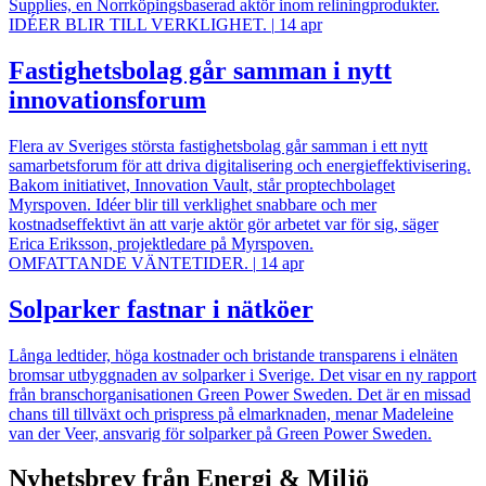
Supplies, en Norrköpingsbaserad aktör inom reliningprodukter.
IDÉER BLIR TILL VERKLIGHET.
|
14 apr
Fastighetsbolag går samman i nytt
innovationsforum
Flera av Sveriges största fastighetsbolag går samman i ett nytt
samarbetsforum för att driva digitalisering och energieffektivisering.
Bakom initiativet, Innovation Vault, står proptechbolaget
Myrspoven. Idéer blir till verklighet snabbare och mer
kostnadseffektivt än att varje aktör gör arbetet var för sig, säger
Erica Eriksson, projektledare på Myrspoven.
OMFATTANDE VÄNTETIDER.
|
14 apr
Solparker fastnar i nätköer
Långa ledtider, höga kostnader och bristande transparens i elnäten
bromsar utbyggnaden av solparker i Sverige. Det visar en ny rapport
från branschorganisationen Green Power Sweden. Det är en missad
chans till tillväxt och prispress på elmarknaden, menar Madeleine
van der Veer, ansvarig för solparker på Green Power Sweden.
Nyhetsbrev från Energi & Miljö