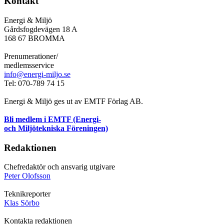
Kontakt
Energi & Miljö
Gårdsfogdevägen 18 A
168 67 BROMMA
Prenumerationer/
medlemsservice
info@energi-miljo.se
Tel: 070-789 74 15
Energi & Miljö ges ut av EMTF Förlag AB.
Bli medlem i EMTF (Energi-
och Miljötekniska Föreningen)
Redaktionen
Chefredaktör och ansvarig utgivare
Peter Olofsson
Teknikreporter
Klas Sörbo
Kontakta redaktionen