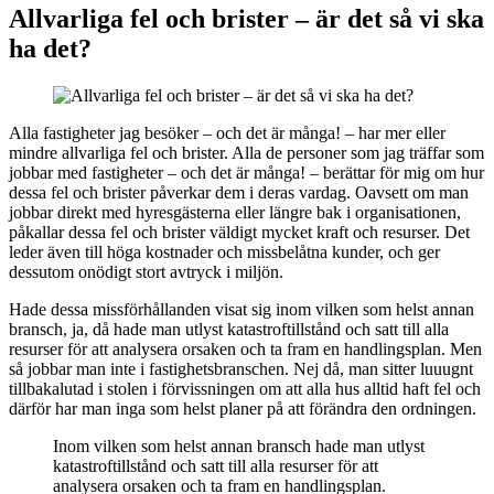
Allvarliga fel och brister – är det så vi ska
ha det?
Alla fastigheter jag besöker – och det är många! – har mer eller
mindre allvarliga fel och brister. Alla de personer som jag träffar som
jobbar med fastigheter – och det är många! – berättar för mig om hur
dessa fel och brister påverkar dem i deras vardag. Oavsett om man
jobbar direkt med hyresgästerna eller längre bak i organisationen,
påkallar dessa fel och brister väldigt mycket kraft och resurser. Det
leder även till höga kostnader och missbelåtna kunder, och ger
dessutom onödigt stort avtryck i miljön.
Hade dessa missförhållanden visat sig inom vilken som helst annan
bransch, ja, då hade man utlyst katastroftillstånd och satt till alla
resurser för att analysera orsaken och ta fram en handlingsplan. Men
så jobbar man inte i fastighetsbranschen. Nej då, man sitter luuugnt
tillbakalutad i stolen i förvissningen om att alla hus alltid haft fel och
därför har man inga som helst planer på att förändra den ordningen.
Inom vilken som helst annan bransch hade man utlyst
katastroftillstånd och satt till alla resurser för att
analysera orsaken och ta fram en handlingsplan.