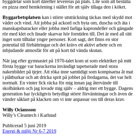
byggdelar som kort därefter levereras på plats. Lite som att beställa
en pizza med hemkörning i stället för att själv tillaga den i köket.
Byggarbetsplatsen
kan i större utsträckning täckas med skydd mot
väder och vind. Att jobba på ackord och byta om, duscha och äta i
manskapsbaracker eller jobba med farliga kaprondeller och gängade
rör med klet och linade skarvar hör forntiden till. Det är med all rätt
inget som tilltalar yngre personer. Kort sagt, det finns en stor
potential till förbättringar och det krävs ett aktivt arbete och en
inbjudande atmosfär för att på kort tid vända skutan.
När jag efter gymnasiet på 1970-talet kom ut som elektriker på mitt
första bygge var barackerna invändigt tapetserade med stora
nakenbilder på tjejer. Att röka inne samtidigt som kompisarna åt mat
i plåtburkar och att dricka sprit på jobbet på fredagarna, det var helt
normalt. En vinter fick räcka för mig innan jag återvände till
skolbänken och jag lovade mig själv – aldrig mer ett bygge. Dagens
generation har lyckligtvis betydligt större förväntningar och även de
vänder såklart på klacken om vi inte anpassar oss till deras krav.
Willy Ociansson
Willy’s Cleantech i Karlstad
Publicerad 5 juni 2019
Energi & miljö Nr 6-7 2019