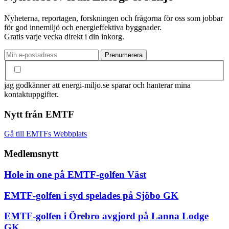
Nyheterna, reportagen, forskningen och frågorna för oss som jobbar
för god innemiljö och energieffektiva byggnader.
Gratis varje vecka direkt i din inkorg.
jag godkänner att energi-miljo.se sparar och hanterar mina
kontaktuppgifter.
Nytt från EMTF
Gå till EMTFs Webbplats
Medlemsnytt
Hole in one på EMTF-golfen Väst
EMTF-golfen i syd spelades på Sjöbo GK
EMTF-golfen i Örebro avgjord på Lanna Lodge
GK