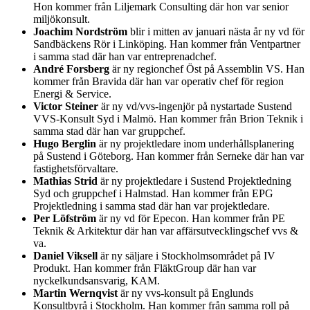
Hon kommer från Liljemark Consulting där hon var senior
miljökonsult.
Joachim Nordström
blir i mitten av januari nästa år ny vd för
Sandbäckens Rör i Linköping. Han kommer från Ventpartner
i samma stad där han var entreprenadchef.
André Forsberg
är ny regionchef Öst på Assemblin VS. Han
kommer från Bravida där han var operativ chef för region
Energi & Service.
Victor Steiner
är ny vd/vvs-ingenjör på nystartade Sustend
VVS-Konsult Syd i Malmö. Han kommer från Brion Teknik i
samma stad där han var gruppchef.
Hugo Berglin
är ny projektledare inom underhållsplanering
på Sustend i Göteborg. Han kommer från Serneke där han var
fastighetsförvaltare.
Mathias Strid
är ny projektledare i Sustend Projektledning
Syd och gruppchef i Halmstad. Han kommer från EPG
Projektledning i samma stad där han var projektledare.
Per Löfström
är ny vd för Epecon. Han kommer från PE
Teknik & Arkitektur där han var affärsutvecklingschef vvs &
va.
Daniel Viksell
är ny säljare i Stockholmsområdet på IV
Produkt. Han kommer från FläktGroup där han var
nyckelkundsansvarig, KAM.
Martin Wernqvist
är ny vvs-konsult på Englunds
Konsultbyrå i Stockholm. Han kommer från samma roll på