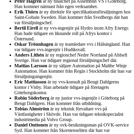
Peter Hagren
är ny filialchef på Assemblin VS i Göteborg.
Han kommer närmast från egen verksamhet.
Erik Thörn
är ny direktör för specifikationsförsäljningen hos
Saint-Gobain Sweden. Han kommer från Svedbergs där han
var försäljningschef.
Bertil Eirell
är ny vvs-ingenjör på Hydro inom Afry Energy.
Han hade tidigare en liknande roll på Afrys kontor i
Östersund.
Oskar Trönnhagen
är ny teamledare vvs i Hälsingland. Han
var tidigare vvs-ingenjör i Hudiksvall.
Anders Lithén
är ny regionchef Nedre Norrland på Ahlsell
Sverige. Han var tidigare regional försäljningschef där.
Mattias Larsson
är ny säljare Automation på Malthe Winje
Automation. Han kommer från Regin i Stockholm där han var
försäljningsingenjör.
Eric Mattiasson
är ny vvs-konsult på Bengt Dahlgrens
kontor i Visby. Han arbetade tidigare på företagets
Göteborgskontor.
Robin Söderberg
är ny junior vvs-ingenjör i Göteborg på
Bengt Dahlgren. Han kommer från utbildning.
Tobias Almström
är ny teknisk förvaltare vvs på
Västfastigheter i Skövde. Han var tidigare teknikspecialist
industrimedia på Volvo Group.
Daniel Onttonen
är ny ovk-besikningsman på OVK-service
Syd. Han kommer från Skorstenseliten där han var