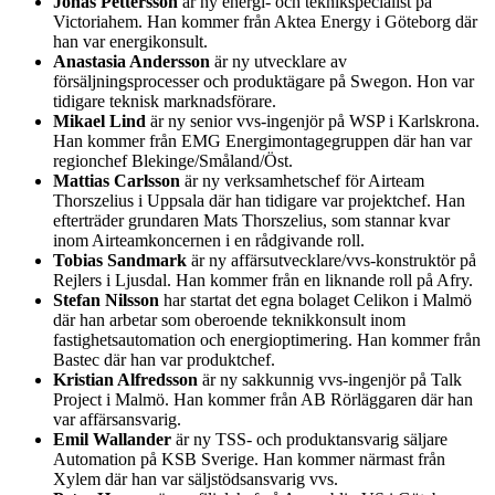
Jonas Pettersson
är ny energi- och teknikspecialist på
Victoriahem. Han kommer från Aktea Energy i Göteborg där
han var energikonsult.
Anastasia Andersson
är ny utvecklare av
försäljningsprocesser och produktägare på Swegon. Hon var
tidigare teknisk marknadsförare.
Mikael Lind
är ny senior vvs-ingenjör på WSP i Karlskrona.
Han kommer från EMG Energimontagegruppen där han var
regionchef Blekinge/Småland/Öst.
Mattias Carlsson
är ny verksamhetschef för Airteam
Thorszelius i Uppsala där han tidigare var projektchef. Han
efterträder grundaren Mats Thorszelius, som stannar kvar
inom Airteamkoncernen i en rådgivande roll.
Tobias Sandmark
är ny affärsutvecklare/vvs-konstruktör på
Rejlers i Ljusdal. Han kommer från en liknande roll på Afry.
Stefan Nilsson
har startat det egna bolaget Celikon i Malmö
där han arbetar som oberoende teknikkonsult inom
fastighetsautomation och energioptimering. Han kommer från
Bastec där han var produktchef.
Kristian Alfredsson
är ny sakkunnig vvs-ingenjör på Talk
Project i Malmö. Han kommer från AB Rörläggaren där han
var affärsansvarig.
Emil Wallander
är ny TSS- och produktansvarig säljare
Automation på KSB Sverige. Han kommer närmast från
Xylem där han var säljstödsansvarig vvs.