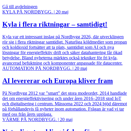
Gå till avdelningen
KYLA PÅ NORDBYGG.
|
20 maj
Kyla i flera riktningar – samtidigt!
Kyla var ett intressant inslag på Nordbygg 2026, där utvecklingen
rör sig i flera riktningar samtidigt. Naturliga köldmedier som propan
och koldioxid fortsätter att ta plats, samtidigt som AI och nya
lösningar för energieffektiv drift och säker datahantering får ökad
betydelse. Bland nyheterna märktes också tekniker för fri kyla,
avancerad befuktning och komponenter anpassade för datacenter.
AUTOMATION PÅ NORDBYGG.
|
20 maj
AI levererar och Europa kliver fram
På Nordbygg 2012 var ”smart” det stora modeordet, 2014 handlade
det om energieffektivisering och under åren 2016–2018 stod IoT
och digitalisering i centrum. Mässorna 2022 och 2024 bjöd däremot
på förhållandevis få nyheter inom automation. Frågan är vad vi tar
med oss från årets upplaga.
VÄRME PÅ NORDBYGG.
|
20 maj