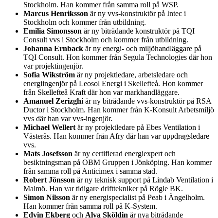
Stockholm. Han kommer från samma roll på WSP.
Marcus Henriksson
är ny vvs-konstruktör på Intec i
Stockholm och kommer från utbildning.
Emilia Simonsson
är ny biträdande konstruktör på TQI
Consult vvs i Stockholm och kommer från utbildning.
Johanna Ernback
är ny energi- och miljöhandläggare på
TQI Consult. Hon kommer från Segula Technologies där hon
var projektingenjör.
Sofia Wikström
är ny projektledare, arbetsledare och
energiingenjör på Leosol Energi i Skellefteå. Hon kommer
från Skellefteå Kraft där hon var markhandläggare.
Amanuel Zerizghi
är ny biträdande vvs-konstruktör på RSA
Ductor i Stockholm. Han kommer från K-Konsult Arbetsmiljö
vvs där han var vvs-ingenjör.
Michael Wellert
är ny projektledare på Ebes Ventilation i
Västerås. Han kommer från Afry där han var uppdragsledare
vvs.
Mats Josefsson
är ny certifierad energiexpert och
besiktningsman på OBM Gruppen i Jönköping. Han kommer
från samma roll på Anticimex i samma stad.
Robert Jönsson
är ny teknisk support på Lindab Ventilation i
Malmö. Han var tidigare drifttekniker på Rögle BK.
Simon Nilsson
är ny energispecialist på Peab i Ängelholm.
Han kommer från samma roll på K-System.
Edvin Ekberg
och
Alva Sköldin
är nya biträdande