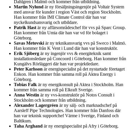
Dahlgren i Malmö och kommer från utbildning.
Martin Nylund
är ny försäljningsingenjör på Voltair System
med ansvar för kunder i region Väst och region Stockholm.
Han kommer från IMI Climate Control där han var
nyckelkundsansvarig och utbildare.
Patrik Hast
är ny affärsområdeschef för vvs på Sparc Group.
Han kommer från Umia där han var vd för bolaget i
Göteborg.
Savas Metovski
är ny teknikansvarig vvs på Sweco i Malmö.
Han kommer från K Vent i Lund där han var konstruktör.
Erik Sjöberg
är ny ingenjör vvs & energiteknik samt
installationsledare på Concoord i Göteborg. Han kommer från
Kungälvs Rörläggeri där han var projektledare.
Peter Karlsson
är energispecialist på det nystartade företaget
Enkon. Han kommer från samma roll på Aktea Energy i
Göteborg.
Tobias Falk
är ny energikonsult på Aktea i Stockholm. Han
kommer från samma roll på Elkraft Sverige.
Anna Westin
är ny vvs-konstruktör på Notos Consult i
Stockholm och kommer från utbildning.
Alexander Lagergréen
är ny sälj- och marknadschef på
Aarsleff Pipe Technologies. Han kommer från Danfoss där
han var teknisk supportchef Värme i Sverige, Finland och
Baltikum.
Taha Arghand
är ny energispecialist på Afry i Göteborg.