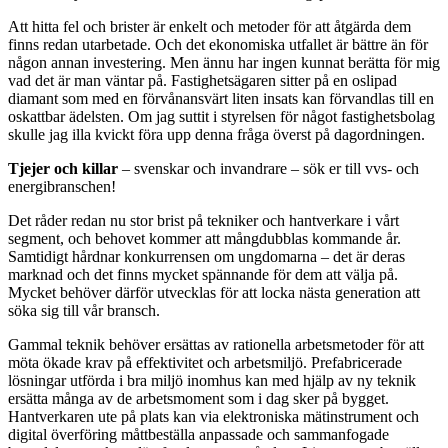
Att hitta fel och brister är enkelt och metoder för att åtgärda dem
finns redan utarbetade. Och det ekonomiska utfallet är bättre än för
någon annan investering. Men ännu har ingen kunnat berätta för mig
vad det är man väntar på. Fastighetsägaren sitter på en oslipad
diamant som med en förvånansvärt liten insats kan förvandlas till en
oskattbar ädelsten. Om jag suttit i styrelsen för något fastighetsbolag
skulle jag illa kvickt föra upp denna fråga överst på dagordningen.
Tjejer och killar
– svenskar och invandrare – sök er till vvs- och
energibranschen!
Det råder redan nu stor brist på tekniker och hantverkare i vårt
segment, och behovet kommer att mångdubblas kommande år.
Samtidigt hårdnar konkurrensen om ungdomarna – det är deras
marknad och det finns mycket spännande för dem att välja på.
Mycket behöver därför utvecklas för att locka nästa generation att
söka sig till vår bransch.
Gammal teknik behöver ersättas av rationella arbetsmetoder för att
möta ökade krav på effektivitet och arbetsmiljö. Prefabricerade
lösningar utförda i bra miljö inomhus kan med hjälp av ny teknik
ersätta många av de arbetsmoment som i dag sker på bygget.
Hantverkaren ute på plats kan via elektroniska mätinstrument och
digital överföring måttbeställa anpassade och sammanfogade