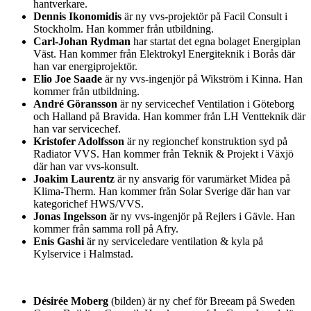
hantverkare.
Dennis Ikonomidis
är ny vvs-projektör på Facil Consult i
Stockholm. Han kommer från utbildning.
Carl-Johan Rydman
har startat det egna bolaget Energiplan
Väst. Han kommer från Elektrokyl Energiteknik i Borås där
han var energiprojektör.
Elio Joe Saade
är ny vvs-ingenjör på Wikström i Kinna. Han
kommer från utbildning.
André Göransson
är ny servicechef Ventilation i Göteborg
och Halland på Bravida. Han kommer från LH Ventteknik där
han var servicechef.
Kristofer Adolfsson
är ny regionchef konstruktion syd på
Radiator VVS. Han kommer från Teknik & Projekt i Växjö
där han var vvs-konsult.
Joakim Laurentz
är ny ansvarig för varumärket Midea på
Klima-Therm. Han kommer från Solar Sverige där han var
kategorichef HWS/VVS.
Jonas Ingelsson
är ny vvs-ingenjör på Rejlers i Gävle. Han
kommer från samma roll på Afry.
Enis Gashi
är ny serviceledare ventilation & kyla på
Kylservice i Halmstad.
Désirée Moberg
(bilden) är ny chef för Breeam på Sweden