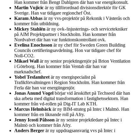
Han kommer från Bengt Dahlgren där han var energikonsult.
Martin Vujicic
är ny tillförordnad divisionsdirektör för GK
Sverige. Han var tidigare regionchef Öst.
Karam Abbas
är ny vvs-projektör på Rekonik i Västerås och
kommer från utbildning.
Mickey Stahlén
är ny ovk-/injusterings- och servicetekniker
på AIM Projektpartner i Stockholm. Han kommer från
Nordvalvet där han var funktionskontrollant ovk.
Evelina Enochsson
är ny chef för Sweden Green Building
Councils certifieringsavdelning. Hon var tidigare chef för
Noll-CO2.
Mikael Wall
är ny senior projektingenjör på Brion Ventilation
i Göteborg. Han kommer från Ventab där han var
marknadschef.
Yobel Tesfamhret
är ny energispecialist på
Trafikförvaltningen i Region Stockholm. Han kommer från
Ferla där han var energiingenjör.
Jonas Anund Vogel
börjar vid årsskiftet på Techseed där han
ska arbeta med digital transformation i fastighetssektorn. Han
kommer från vd-rollen på Dig-IT Lab KTH.
Marcus Helmbäck
är ny BIM-strateg på Intec i Malmö. Han
kommer från en liknande roll på Afry.
Jenny Icosti Pålsson
är ny senior projektledare på Intec i
Malmö och kommer från Afry.
Anders Berger
är ny uppdragsansvarig vvs på Intec i