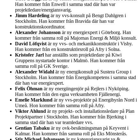
Han kommer från Enwell i samma stad där han var
projektledare/energiansvarig.
Jimm Hardeling
är ny vvs-konsult på Bengt Dahlgren i
Stockholm. Han kommer från Bravida där han var
konstruktionskoordinator.
Alexander Johansson
är ny energiexpert i Göteborg. Han
kommer från samma roll på Majornas Energi & Miljö konsult.
David Löfqvist
är ny vvs- och mekanikkonstruktör i Visby.
Han kommer från en konstruktörsroll på Afry i Solna.
Kristofer Jarl
har anställts som projektledare på Kiwi
Gruppens nystartade kontor i Malmö. Han kommer från
samma roll på GK Sverige.
Alexander Widahl
är ny energikonsult på Sustera Group i
Stockholm. Han kommer från Energikompetens i samma stad
där han var energiexpert.
Felix Öhman
är ny energiingenjör på Rejlers i Nyköping.
Han kommer från den egna verksamheten Fjällenergi.
Emelie Marklund
är ny vvs-projektör på Energibyrån Nord i
Umeå. Hon kommer från samma roll på Afry.
Viktor Ahlund
är ny projekt- och installationsledare på Plan
Projektpartner i Stockholm. Han kommer från Bjerking i
samma stad där han var teamledare vvs.
Gentian Tabaku
är ny ovk-besiktningsman på Keyvent i
Kalmar. Han kommer från samma roll på Eks Mönsterås.
Stix Michael Johansson
är ny kategoriansvarig vs &