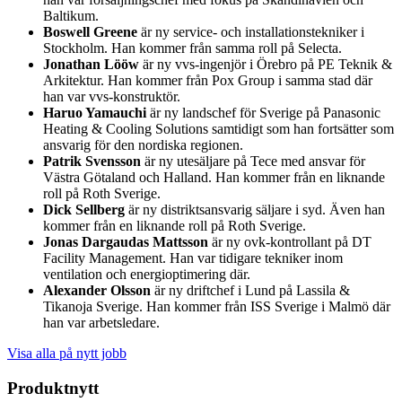
Baltikum.
Boswell Greene
är ny service- och installationstekniker i
Stockholm. Han kommer från samma roll på Selecta.
Jonathan Lööw
är ny vvs-ingenjör i Örebro på PE Teknik &
Arkitektur. Han kommer från Pox Group i samma stad där
han var vvs-konstruktör.
Haruo Yamauchi
är ny landschef för Sverige på Panasonic
Heating & Cooling Solutions samtidigt som han fortsätter som
ansvarig för den nordiska regionen.
Patrik Svensson
är ny utesäljare på Tece med ansvar för
Västra Götaland och Halland. Han kommer från en liknande
roll på Roth Sverige.
Dick Sellberg
är ny distriktsansvarig säljare i syd. Även han
kommer från en liknande roll på Roth Sverige.
Jonas Dargaudas Mattsson
är ny ovk-kontrollant på DT
Facility Management. Han var tidigare tekniker inom
ventilation och energioptimering där.
Alexander Olsson
är ny driftchef i Lund på Lassila &
Tikanoja Sverige. Han kommer från ISS Sverige i Malmö där
han var arbetsledare.
Visa alla på nytt jobb
Produktnytt